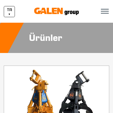
TR
▼
Ürünler