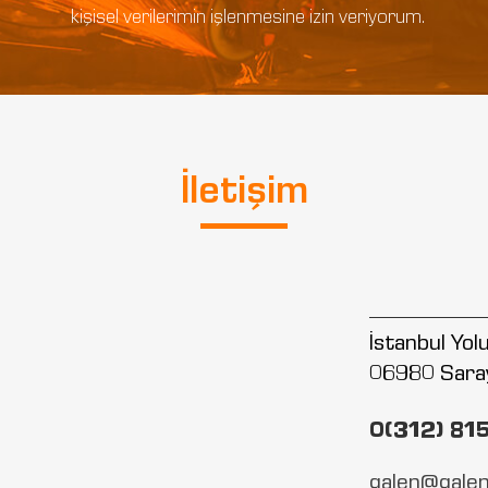
kişisel verilerimin işlenmesine izin veriyorum.
İletişim
İstanbul Yo
06980 Sara
0(312) 81
galen@galen