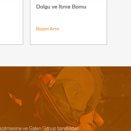
Dolgu ve İtme Bomu
Boom Arm
e geçilmesine ve Galen Group tarafından