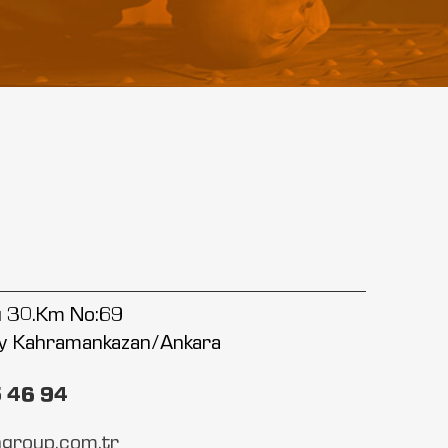
lu 30.Km No:69
y Kahramankazan/Ankara
5 46 94
group.com.tr