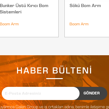
Bunker Üstü Kırıcı Bom
Sökü Bom Arm
Sistemleri
Boom Arm
Boom Arm
HABER BÜLTENİ
GÖNDER
tlar uyarınca Galen Group ve iş ortakları adına, benimle iletişim