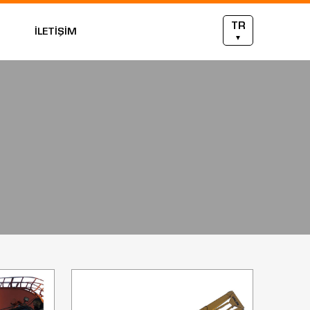
TR
İLETİŞİM
▼