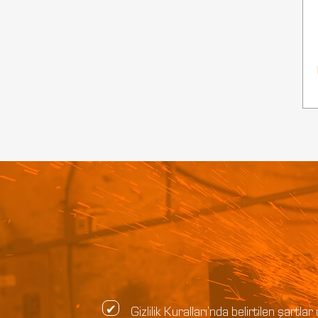
Gizlilik Kuralları’nda belirtilen şar