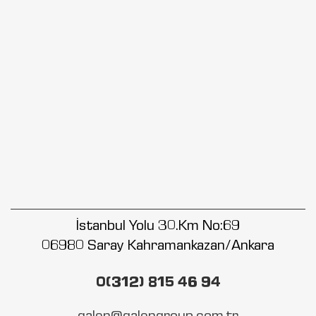
İstanbul Yolu 30.Km No:69
06980 Saray Kahramankazan/Ankara
0(312) 815 46 94
galen@galengroup.com.tr