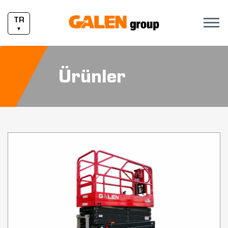
TR
▼
Ürünler