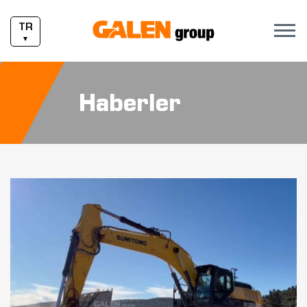
TR
▼
Haberler