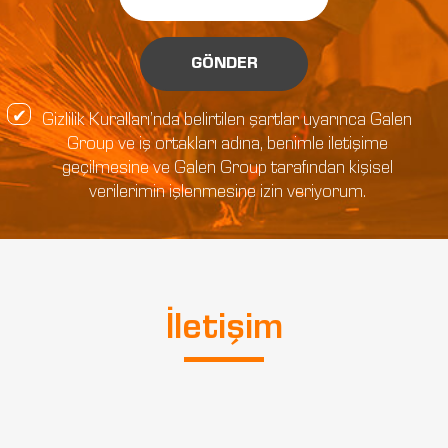
GÖNDER
Gizlilik Kuralları’nda belirtilen şartlar uyarınca Galen
Group ve iş ortakları adına, benimle iletişime
geçilmesine ve Galen Group tarafından kişisel
verilerimin işlenmesine izin veriyorum.
İletişim