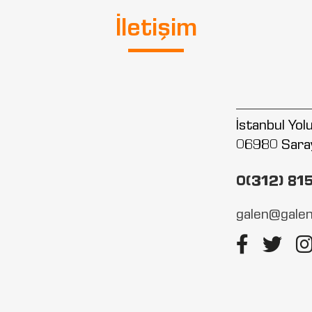
İletişim
İstanbul Yo
06980 Sara
0(312) 81
galen@galen