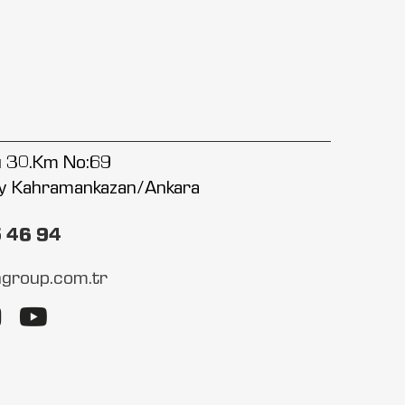
lu 30.Km No:69
y Kahramankazan/Ankara
5 46 94
group.com.tr