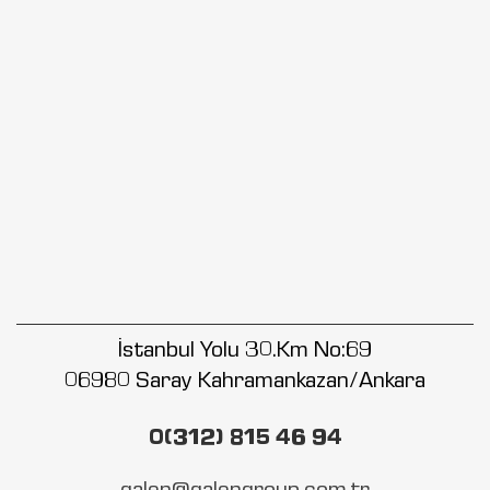
İstanbul Yolu 30.Km No:69
06980 Saray Kahramankazan/Ankara
0(312) 815 46 94
galen@galengroup.com.tr